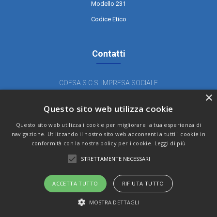
Modello 231
Codice Etico
Contatti
COESA S.C.S. IMPRESA SOCIALE
×
Piazza Terzo Alpini 1 - Pinerolo (TO)
Questo sito web utilizza cookie
Tel. 0121 377 584 - Fax 0121 371 342
coesa@coesa.coop
Questo sito web utilizza i cookie per migliorare la tua esperienza di
navigazione. Utilizzando il nostro sito web acconsenti a tutti i cookie in
cooperativacoesa@legalmail.it
conformità con la nostra policy per i cookie.
Leggi di più
Teleassistenza
STRETTAMENTE NECESSARI
ACCETTA TUTTO
RIFIUTA TUTTO
© 2023 Cooperativa COESA | All rights reserved
MOSTRA DETTAGLI