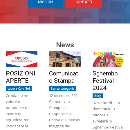
MISSION
CONTATTI
News
POSIZIONI
Comunicat
Sghembo
APERTE
o Stampa
Festival
2024
Lavora Con Noi
Senza categoria
Crediamo nel
12 dicembre 2024
Blog
valore delle
Comunicato
Da venerdì 11 a
persone e nel
Stampa La
domenica 13
lavoro di
Cooperativa
ottobre si
squadra! Per
Coesa di Pinerolo
svolgerà lo
conoscere le
insignita del
Sghembo Festival