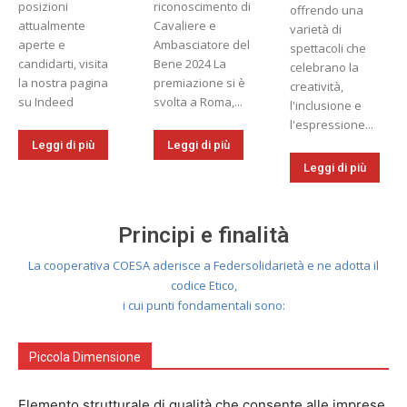
posizioni
riconoscimento di
offrendo una
attualmente
Cavaliere e
varietà di
aperte e
Ambasciatore del
spettacoli che
candidarti, visita
Bene 2024 La
celebrano la
la nostra pagina
premiazione si è
creatività,
su Indeed
svolta a Roma,...
l'inclusione e
l'espressione...
Leggi di più
Leggi di più
Leggi di più
Principi e finalità
La cooperativa COESA aderisce a Federsolidarietà e ne adotta il
codice Etico,
i cui punti fondamentali sono:
Piccola Dimensione
Elemento strutturale di qualità che consente alle imprese