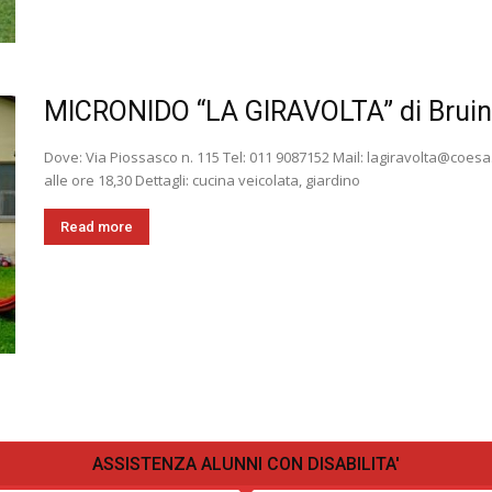
MICRONIDO “LA GIRAVOLTA” di Brui
Dove: Via Piossasco n. 115 Tel: 011 9087152 Mail: lagiravolta@coesa.
alle ore 18,30 Dettagli: cucina veicolata, giardino
Read more
ASSISTENZA ALUNNI CON DISABILITA'